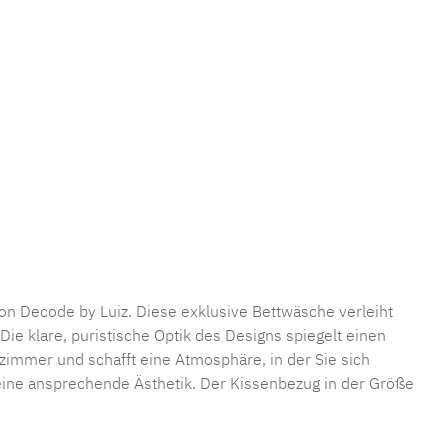
mmer:
MLLU.S.six.
n Decode by Luiz. Diese exklusive Bettwäsche verleiht
ie klare, puristische Optik des Designs spiegelt einen
afzimmer und schafft eine Atmosphäre, in der Sie sich
ine ansprechende Ästhetik. Der Kissenbezug in der Größe