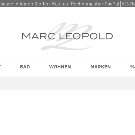
uhause in feinen Stoffen⎮Kauf auf Rechnung über PayPal⎮5% Ra
T
BAD
WOHNEN
MARKEN
%