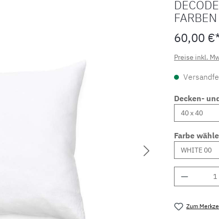
DECODE 
FARBEN
60,00 €
Preise inkl. M
Versandfer
Decken- un
Farbe wähl
Produkt 
Zum Merkzet