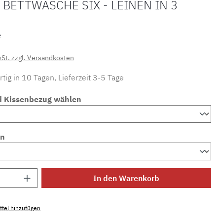
BETTWÄSCHE SIX - LEINEN IN 3
*
wSt. zzgl. Versandkosten
tig in 10 Tagen, Lieferzeit 3-5 Tage
d Kissenbezug wählen
en
Anzahl: Gib den gewünschten Wert ein ode
In den Warenkorb
tel hinzufügen