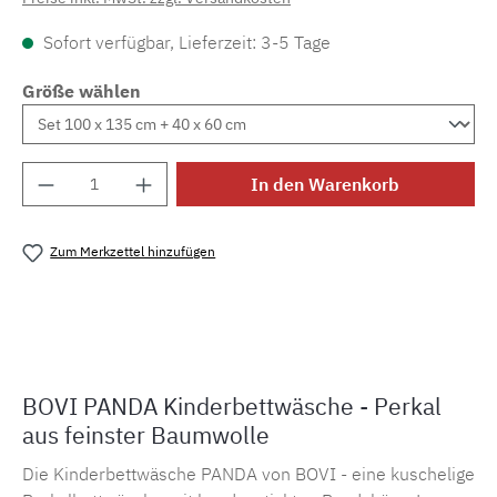
Sofort verfügbar, Lieferzeit: 3-5 Tage
Größe wählen
Produkt Anzahl: Gib den gewünschten Wert e
In den Warenkorb
Zum Merkzettel hinzufügen
Produktnummer:
MLBO.panda
BOVI PANDA Kinderbettwäsche - Perkal
aus feinster Baumwolle
Die Kinderbettwäsche PANDA von BOVI - eine kuschelige