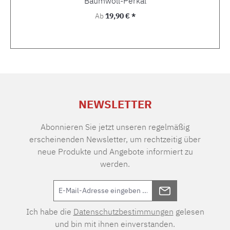
Baumwoll-Perkal
Regulärer Preis:
Ab
19,90 € *
NEWSLETTER
Abonnieren Sie jetzt unseren regelmäßig
erscheinenden Newsletter, um rechtzeitig über
neue Produkte und Angebote informiert zu
werden.
Ich habe die
Datenschutzbestimmungen
gelesen
und bin mit ihnen einverstanden.