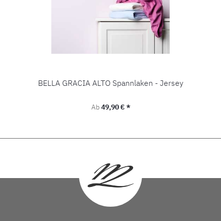
BELLA GRACIA ALTO Spannlaken - Jersey
Regulärer Preis:
Ab
49,90 € *