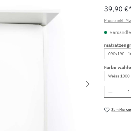
39,90 €
Preise inkl. M
Versandfer
matratzeng
Farbe wähl
Produkt 
Zum Merkzet
Produktnu