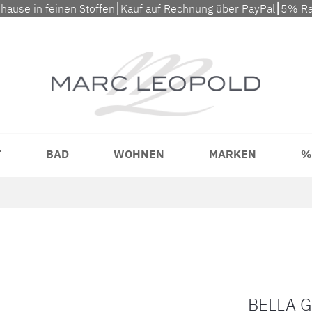
uhause in feinen Stoffen⎮Kauf auf Rechnung über PayPal⎮5% Ra
T
BAD
WOHNEN
MARKEN
%
BELLA 