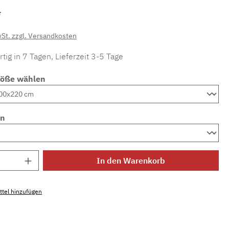
*
wSt. zzgl. Versandkosten
tig in 7 Tagen, Lieferzeit 3-5 Tage
röße wählen
en
Anzahl: Gib den gewünschten Wert ein ode
In den Warenkorb
tel hinzufügen
mmer:
MLFOR.gracia