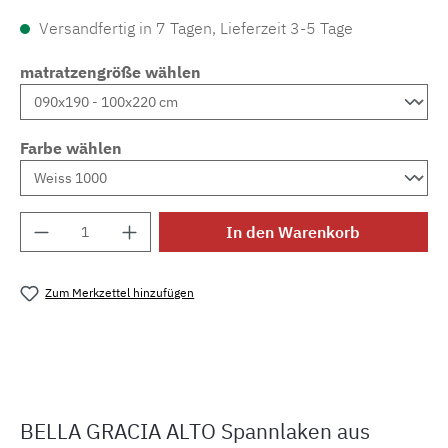
Versandfertig in 7 Tagen, Lieferzeit 3-5 Tage
matratzengröße wählen
Farbe wählen
Produkt Anzahl: Gib den gewünschten Wert e
In den Warenkorb
Zum Merkzettel hinzufügen
Produktnummer:
MLFOR.gracia.alto
BELLA GRACIA ALTO Spannlaken aus