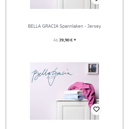
BELLA GRACIA Spannlaken - Jersey
Regulärer Preis:
Ab
39,90 € *