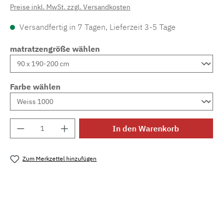
Preise inkl. MwSt. zzgl. Versandkosten
Versandfertig in 7 Tagen, Lieferzeit 3-5 Tage
matratzengröße wählen
Farbe wählen
Produkt Anzahl: Gib den gewünschten Wert e
In den Warenkorb
Zum Merkzettel hinzufügen
Produktnummer:
MLFOR.bd.picc