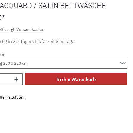
 JACQUARD / SATIN BETTWÄSCHE
€*
wSt. zzgl. Versandkosten
tig in 35 Tagen, Lieferzeit 3-5 Tage
en
Anzahl: Gib den gewünschten Wert ein ode
In den Warenkorb
tel hinzufügen
mmer:
MLCDL.baya.4