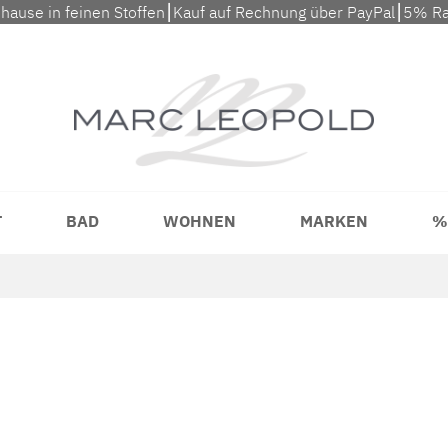
uhause in feinen Stoffen⎮Kauf auf Rechnung über PayPal⎮5% Ra
T
BAD
WOHNEN
MARKEN
%