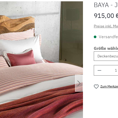
BAYA -
915,00 
Preise inkl. M
Versandfer
Größe wähl
Produkt 
Zum Merkzet
Produktnu