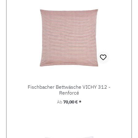
Fischbacher Bettwäsche VICHY 312 -
Renforcé
Regulärer Preis:
Ab
70,00 € *