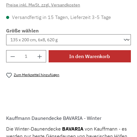
Preise inkl. MwSt. zzgl. Versandkosten
Versandfertig in 15 Tagen, Lieferzeit 3-5 Tage
Größe wählen
Produkt Anzahl: Gib den gewünschten Wert e
In den Warenkorb
Zum Merkzettel hinzufügen
Produktnummer:
MLKM.d.bavwinter
Kauffmann Daunendecke BAVARIA - Winter
Die Winter-Daunendecke
BAVARIA
von Kauffmann - es
werden nur beste Gänsedaunen von bayerischen Höfen