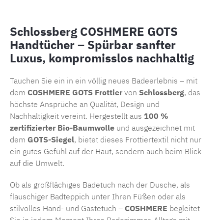
Schlossberg COSHMERE GOTS
Handtücher – Spürbar sanfter
Luxus, kompromisslos nachhaltig
Tauchen Sie ein in ein völlig neues Badeerlebnis – mit
dem
COSHMERE GOTS Frottier
von
Schlossberg
, das
höchste Ansprüche an Qualität, Design und
Nachhaltigkeit vereint. Hergestellt aus
100 %
zertifizierter Bio-Baumwolle
und ausgezeichnet mit
dem
GOTS-Siegel
, bietet dieses Frottiertextil nicht nur
ein gutes Gefühl auf der Haut, sondern auch beim Blick
auf die Umwelt.
Ob als großflächiges Badetuch nach der Dusche, als
flauschiger Badteppich unter Ihren Füßen oder als
stilvolles Hand- und Gästetuch –
COSHMERE
begleitet
Sie in jedem Moment Ihres Badezimmer-Alltags mit