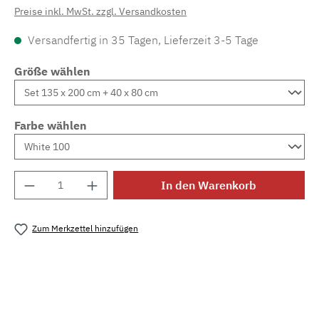
Preise inkl. MwSt. zzgl. Versandkosten
Versandfertig in 35 Tagen, Lieferzeit 3-5 Tage
Größe wählen
Farbe wählen
Produkt Anzahl: Gib den gewünschten Wert e
In den Warenkorb
Zum Merkzettel hinzufügen
Produktnummer:
MLCDL.amanda