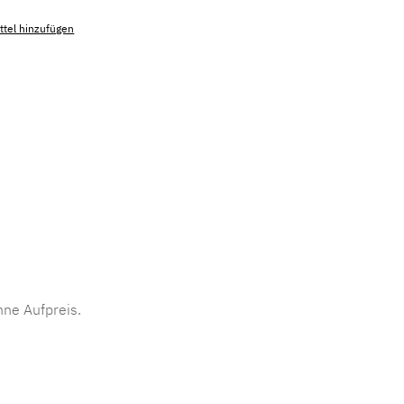
tel hinzufügen
mmer:
MLAD.sl.p200.975
ne Aufpreis.