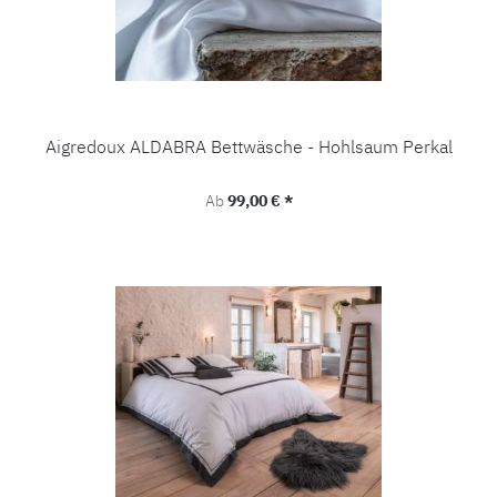
Aigredoux ALDABRA Bettwäsche - Hohlsaum Perkal
Regulärer Preis:
Ab
99,00 € *