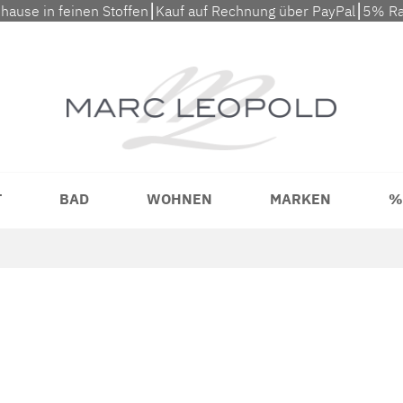
uhause in feinen Stoffen⎮Kauf auf Rechnung über PayPal⎮5% Ra
T
BAD
WOHNEN
MARKEN
%