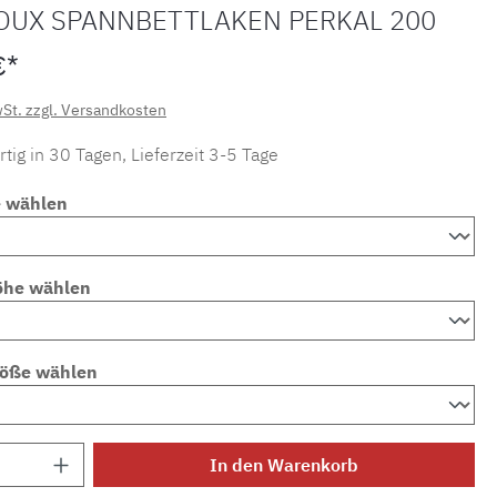
OUX SPANNBETTLAKEN PERKAL 200
€*
wSt. zzgl. Versandkosten
tig in 30 Tagen, Lieferzeit 3-5 Tage
e wählen
öhe wählen
röße wählen
Anzahl: Gib den gewünschten Wert ein ode
In den Warenkorb