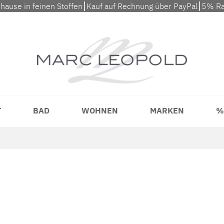
uhause in feinen Stoffen⎮Kauf auf Rechnung über PayPal⎮5% Ra
T
BAD
WOHNEN
MARKEN
%