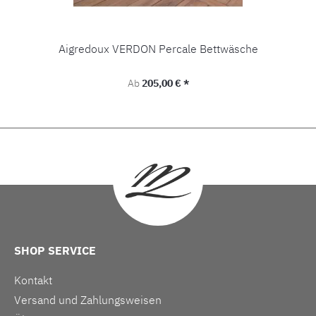
Aigredoux VERDON Percale Bettwäsche
Regulärer Preis:
Ab
205,00 € *
SHOP SERVICE
Kontakt
Versand und Zahlungsweisen