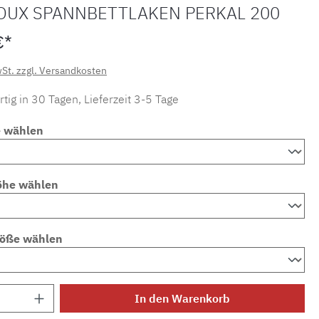
OUX SPANNBETTLAKEN PERKAL 200
€*
wSt. zzgl. Versandkosten
tig in 30 Tagen, Lieferzeit 3-5 Tage
e wählen
öhe wählen
röße wählen
Anzahl: Gib den gewünschten Wert ein ode
In den Warenkorb