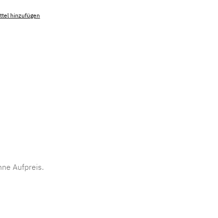
tel hinzufügen
mmer:
MLAD.sl.p200.273
ne Aufpreis.