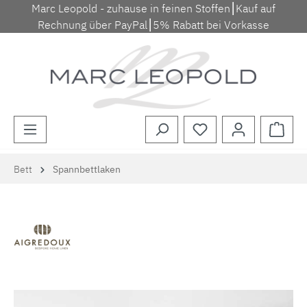
Marc Leopold - zuhause in feinen Stoffen⎮Kauf auf
Zum Hauptinhalt springen
Rechnung über PayPal⎮5% Rabatt bei Vorkasse
Waren
Bett
Spannbettlaken
Bildergalerie überspringen