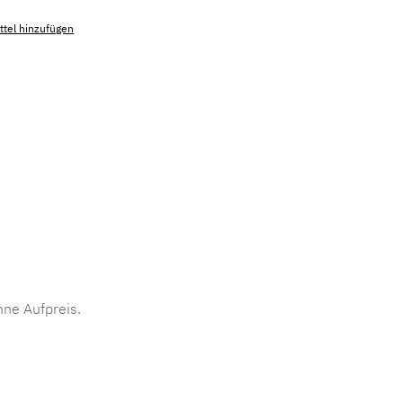
tel hinzufügen
mmer:
MLAD.sl.p200.702
ne Aufpreis.