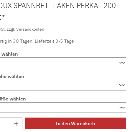
OUX SPANNBETTLAKEN PERKAL 200
€*
wSt. zzgl. Versandkosten
tig in 30 Tagen, Lieferzeit 3-5 Tage
e wählen
öhe wählen
röße wählen
Anzahl: Gib den gewünschten Wert ein ode
In den Warenkorb