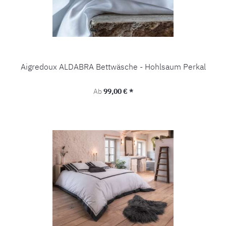
Aigredoux ALDABRA Bettwäsche - Hohlsaum Perkal
Regulärer Preis:
Ab
99,00 € *