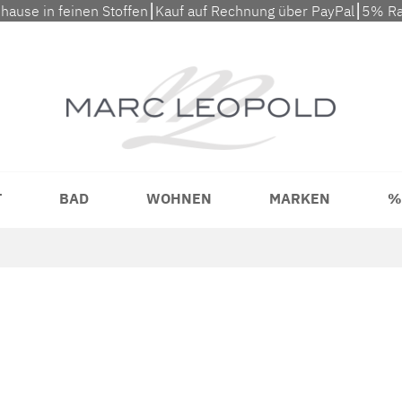
uhause in feinen Stoffen⎮Kauf auf Rechnung über PayPal⎮5% Ra
T
BAD
WOHNEN
MARKEN
%