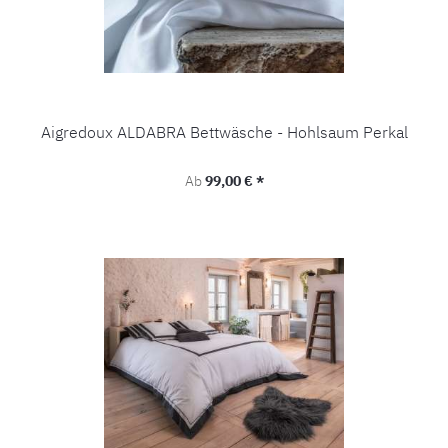
Aigredoux ALDABRA Bettwäsche - Hohlsaum Perkal
Regulärer Preis:
Ab
99,00 € *