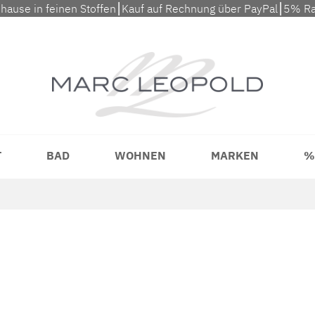
uhause in feinen Stoffen⎮Kauf auf Rechnung über PayPal⎮5% Ra
T
BAD
WOHNEN
MARKEN
%