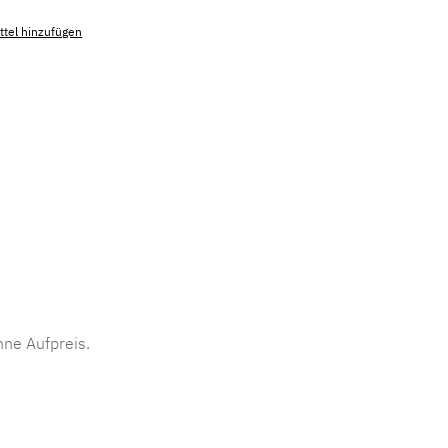
tel hinzufügen
mmer:
MLAD.sl.p200.156
ne Aufpreis.