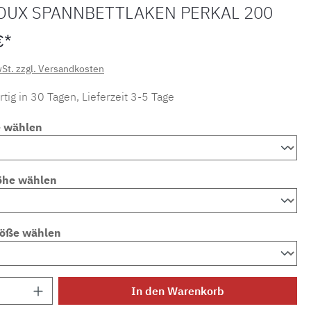
OUX SPANNBETTLAKEN PERKAL 200
€*
wSt. zzgl. Versandkosten
tig in 30 Tagen, Lieferzeit 3-5 Tage
e wählen
öhe wählen
röße wählen
Anzahl: Gib den gewünschten Wert ein ode
In den Warenkorb