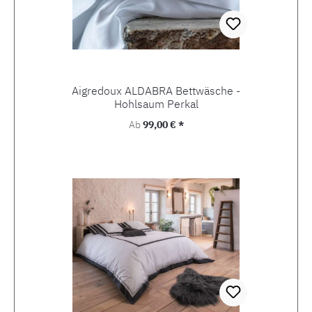
Aigredoux ALDABRA Bettwäsche -
Hohlsaum Perkal
Regulärer Preis:
Ab
99,00 € *