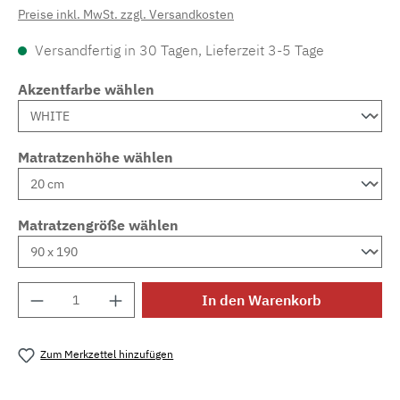
Preise inkl. MwSt. zzgl. Versandkosten
Versandfertig in 30 Tagen, Lieferzeit 3-5 Tage
Akzentfarbe wählen
Matratzenhöhe wählen
Matratzengröße wählen
Produkt Anzahl: Gib den gewünschten Wert e
In den Warenkorb
Zum Merkzettel hinzufügen
Produktnummer:
MLAD.sl.p200.39