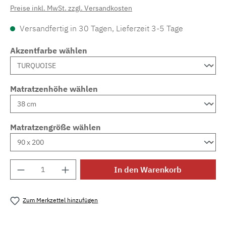
Preise inkl. MwSt. zzgl. Versandkosten
Versandfertig in 30 Tagen, Lieferzeit 3-5 Tage
Akzentfarbe wählen
Matratzenhöhe wählen
Matratzengröße wählen
Produkt Anzahl: Gib den gewünschten Wert e
In den Warenkorb
Zum Merkzettel hinzufügen
Produktnummer:
MLAD.sl.p200.949