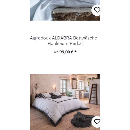
Aigredoux ALDABRA Bettwäsche -
Hohlsaum Perkal
Regulärer Preis:
Ab
99,00 € *