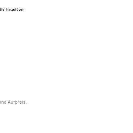
tel hinzufügen
mmer:
MLAD.sl.p200.52
ne Aufpreis.