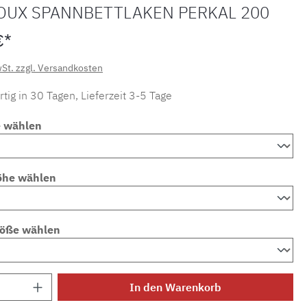
OUX SPANNBETTLAKEN PERKAL 200
€*
wSt. zzgl. Versandkosten
tig in 30 Tagen, Lieferzeit 3-5 Tage
e wählen
öhe wählen
röße wählen
Anzahl: Gib den gewünschten Wert ein ode
In den Warenkorb