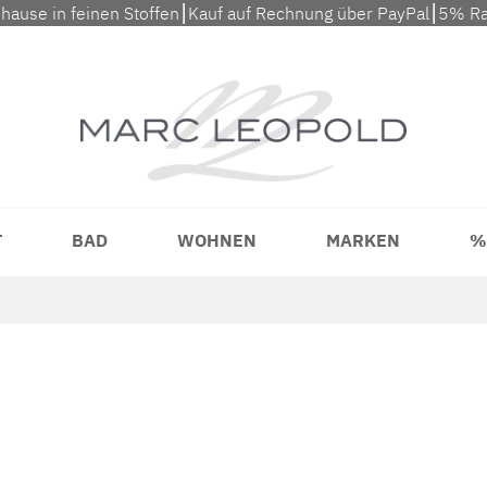
uhause in feinen Stoffen⎮Kauf auf Rechnung über PayPal⎮5% Ra
T
BAD
WOHNEN
MARKEN
%