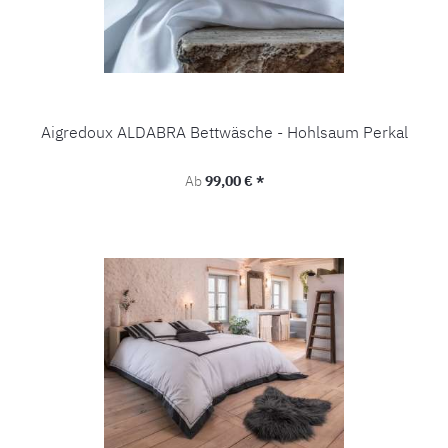
Aigredoux ALDABRA Bettwäsche - Hohlsaum Perkal
Regulärer Preis:
Ab
99,00 € *