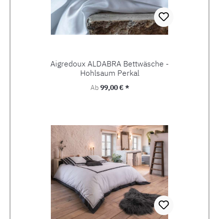
Aigredoux ALDABRA Bettwäsche -
Hohlsaum Perkal
Regulärer Preis:
Ab
99,00 € *