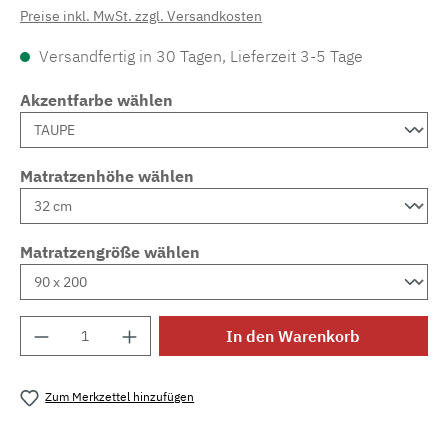
Preise inkl. MwSt. zzgl. Versandkosten
Versandfertig in 30 Tagen, Lieferzeit 3-5 Tage
Akzentfarbe wählen
Matratzenhöhe wählen
Matratzengröße wählen
Produkt Anzahl: Gib den gewünschten Wert e
In den Warenkorb
Zum Merkzettel hinzufügen
Produktnummer:
MLAD.sl.p200.844