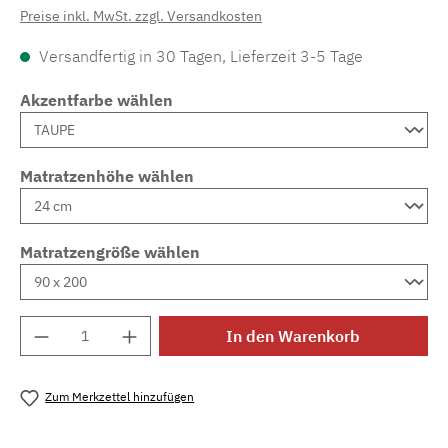
Preise inkl. MwSt. zzgl. Versandkosten
Versandfertig in 30 Tagen, Lieferzeit 3-5 Tage
Akzentfarbe wählen
Matratzenhöhe wählen
Matratzengröße wählen
Produkt Anzahl: Gib den gewünschten Wert e
In den Warenkorb
Zum Merkzettel hinzufügen
Produktnummer:
MLAD.sl.p200.688