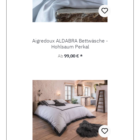
Aigredoux ALDABRA Bettwäsche -
Hohlsaum Perkal
Regulärer Preis:
Ab
99,00 € *