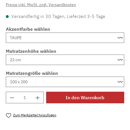
Preise inkl. MwSt. zzgl. Versandkosten
Versandfertig in 30 Tagen, Lieferzeit 3-5 Tage
Akzentfarbe wählen
Matratzenhöhe wählen
Matratzengröße wählen
Produkt Anzahl: Gib den gewünschten Wert e
In den Warenkorb
Zum Merkzettel hinzufügen
Produktnummer:
MLAD.sl.p200.1195