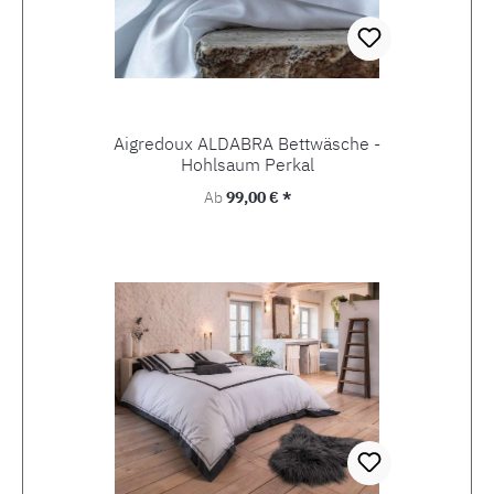
Aigredoux ALDABRA Bettwäsche -
Hohlsaum Perkal
Regulärer Preis:
Ab
99,00 € *