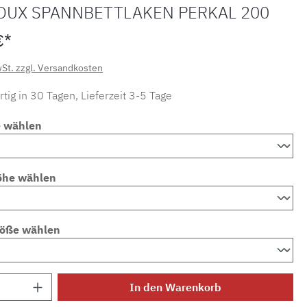
OUX SPANNBETTLAKEN PERKAL 200
€*
wSt. zzgl. Versandkosten
tig in 30 Tagen, Lieferzeit 3-5 Tage
e wählen
öhe wählen
röße wählen
Anzahl: Gib den gewünschten Wert ein ode
In den Warenkorb