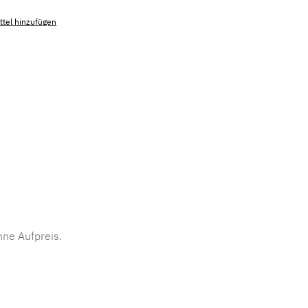
tel hinzufügen
mmer:
MLAD.sl.p200.1062
ne Aufpreis.