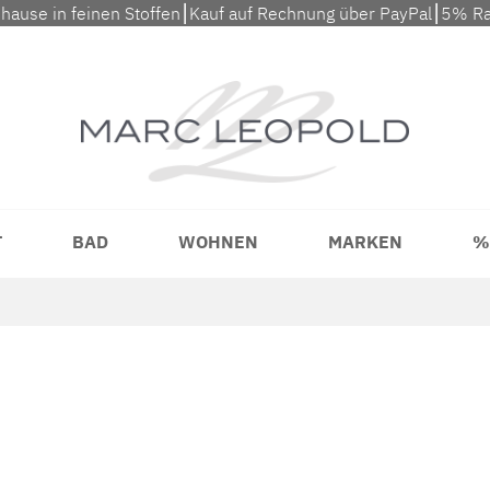
uhause in feinen Stoffen⎮Kauf auf Rechnung über PayPal⎮5% Ra
T
BAD
WOHNEN
MARKEN
%