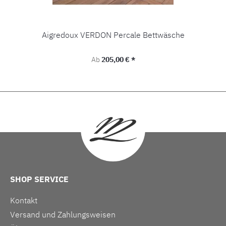
Aigredoux VERDON Percale Bettwäsche
Regulärer Preis:
Ab
205,00 € *
SHOP SERVICE
Kontakt
Versand und Zahlungsweisen