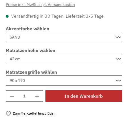
Preise inkl. MwSt. zzgl. Versandkosten
Versandfertig in 30 Tagen, Lieferzeit 3-5 Tage
Akzentfarbe wählen
Matratzenhöhe wählen
Matratzengröße wählen
Produkt Anzahl: Gib den gewünschten Wert e
In den Warenkorb
Zum Merkzettel hinzufügen
Produktnummer:
MLAD.sl.p200.491