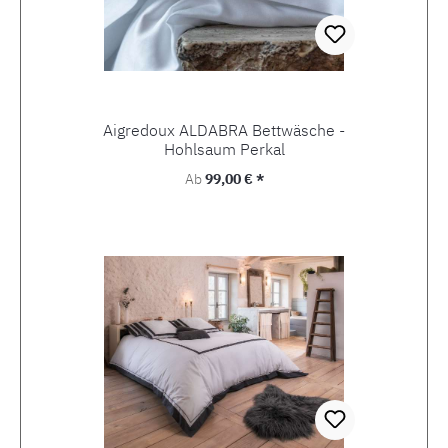
Aigredoux ALDABRA Bettwäsche -
Hohlsaum Perkal
Regulärer Preis:
Ab
99,00 € *