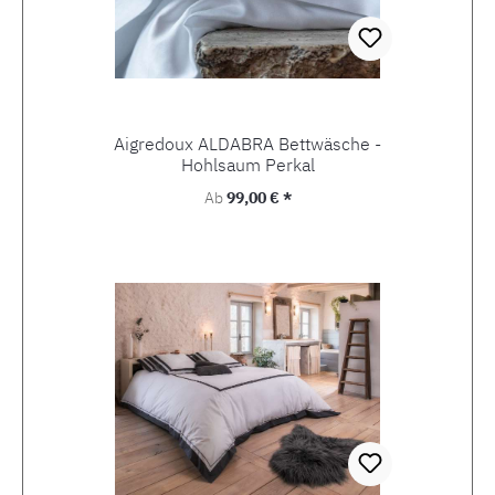
Aigredoux ALDABRA Bettwäsche -
Hohlsaum Perkal
Regulärer Preis:
Ab
99,00 € *