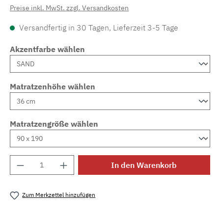
Preise inkl. MwSt. zzgl. Versandkosten
Versandfertig in 30 Tagen, Lieferzeit 3-5 Tage
Akzentfarbe wählen
Matratzenhöhe wählen
Matratzengröße wählen
Produkt Anzahl: Gib den gewünschten Wert e
In den Warenkorb
Zum Merkzettel hinzufügen
Produktnummer:
MLAD.sl.p200.374