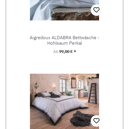
Aigredoux ALDABRA Bettwäsche -
Hohlsaum Perkal
Regulärer Preis:
Ab
99,00 € *