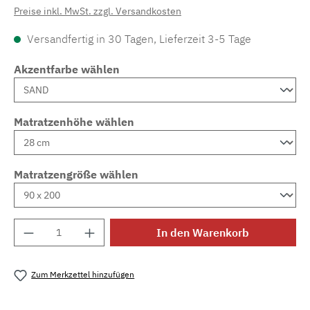
Preise inkl. MwSt. zzgl. Versandkosten
Versandfertig in 30 Tagen, Lieferzeit 3-5 Tage
Akzentfarbe wählen
Matratzenhöhe wählen
Matratzengröße wählen
Produkt Anzahl: Gib den gewünschten Wert e
In den Warenkorb
Zum Merkzettel hinzufügen
Produktnummer:
MLAD.sl.p200.764