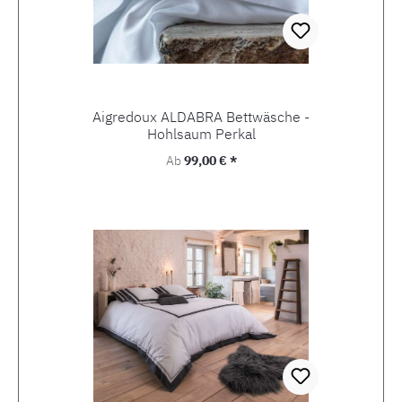
Aigredoux ALDABRA Bettwäsche -
Hohlsaum Perkal
Regulärer Preis:
Ab
99,00 € *