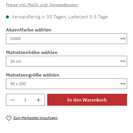
Preise inkl. MwSt. zzgl. Versandkosten
Versandfertig in 30 Tagen, Lieferzeit 3-5 Tage
Akzentfarbe wählen
Matratzenhöhe wählen
Matratzengröße wählen
Produkt Anzahl: Gib den gewünschten Wert e
In den Warenkorb
Zum Merkzettel hinzufügen
Produktnummer:
MLAD.sl.p200.725