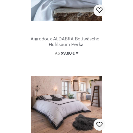
Aigredoux ALDABRA Bettwäsche -
Hohlsaum Perkal
Regulärer Preis:
Ab
99,00 € *