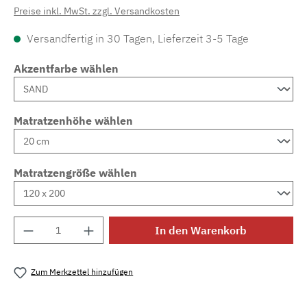
Preise inkl. MwSt. zzgl. Versandkosten
Versandfertig in 30 Tagen, Lieferzeit 3-5 Tage
Akzentfarbe wählen
Matratzenhöhe wählen
Matratzengröße wählen
Produkt Anzahl: Gib den gewünschten Wert e
In den Warenkorb
Zum Merkzettel hinzufügen
Produktnummer:
MLAD.sl.p200.1700