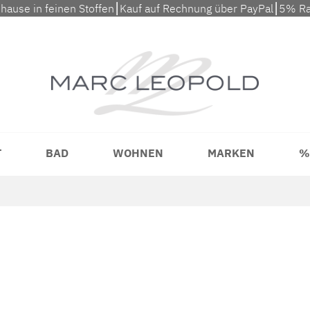
uhause in feinen Stoffen⎮Kauf auf Rechnung über PayPal⎮5% Ra
T
BAD
WOHNEN
MARKEN
%