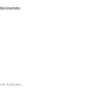
tel hinzufügen
mmer:
MLAD.sl.p200.262
ne Aufpreis.