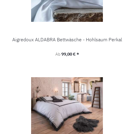
Aigredoux ALDABRA Bettwäsche - Hohlsaum Perkal
Regulärer Preis:
Ab
99,00 € *