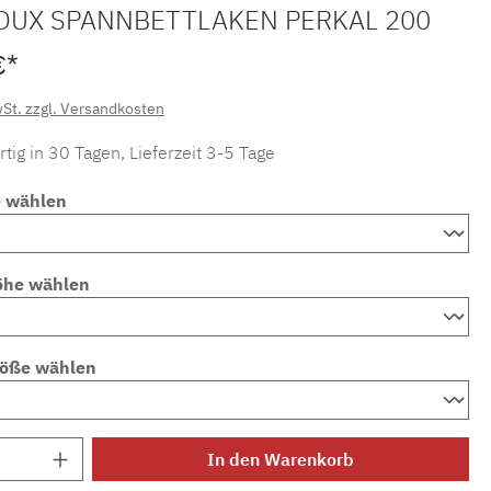
OUX SPANNBETTLAKEN PERKAL 200
€*
wSt. zzgl. Versandkosten
tig in 30 Tagen, Lieferzeit 3-5 Tage
e wählen
öhe wählen
röße wählen
Anzahl: Gib den gewünschten Wert ein ode
In den Warenkorb