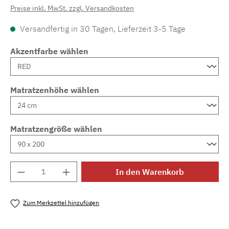
Preise inkl. MwSt. zzgl. Versandkosten
Versandfertig in 30 Tagen, Lieferzeit 3-5 Tage
Akzentfarbe wählen
Matratzenhöhe wählen
Matratzengröße wählen
Produkt Anzahl: Gib den gewünschten Wert e
In den Warenkorb
Zum Merkzettel hinzufügen
Produktnummer:
MLAD.sl.p200.678