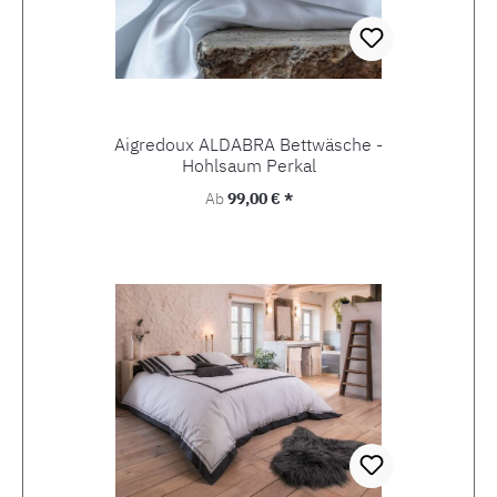
Aigredoux ALDABRA Bettwäsche -
Hohlsaum Perkal
Regulärer Preis:
Ab
99,00 € *