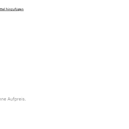
tel hinzufügen
mmer:
MLAD.sl.p200.460
ne Aufpreis.