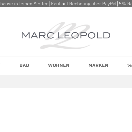
uhause in feinen Stoffen⎮Kauf auf Rechnung über PayPal⎮5% Ra
T
BAD
WOHNEN
MARKEN
%