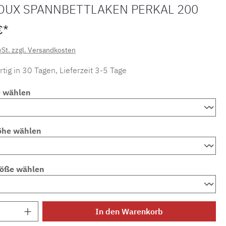
OUX SPANNBETTLAKEN PERKAL 200
€*
wSt. zzgl. Versandkosten
tig in 30 Tagen, Lieferzeit 3-5 Tage
e wählen
öhe wählen
röße wählen
Anzahl: Gib den gewünschten Wert ein ode
In den Warenkorb