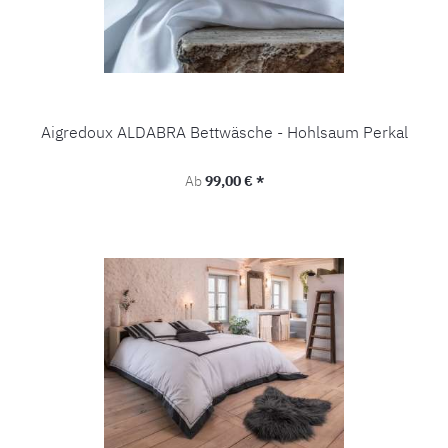
Aigredoux ALDABRA Bettwäsche - Hohlsaum Perkal
Regulärer Preis:
Ab
99,00 € *