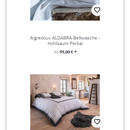
Aigredoux ALDABRA Bettwäsche -
Hohlsaum Perkal
Regulärer Preis:
Ab
99,00 € *