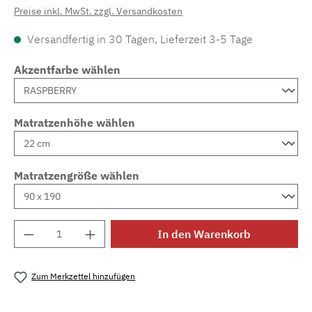
Preise inkl. MwSt. zzgl. Versandkosten
Versandfertig in 30 Tagen, Lieferzeit 3-5 Tage
Akzentfarbe wählen
Matratzenhöhe wählen
Matratzengröße wählen
Produkt Anzahl: Gib den gewünschten Wert e
In den Warenkorb
Zum Merkzettel hinzufügen
Produktnummer:
MLAD.sl.p200.109