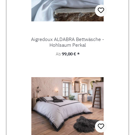
Aigredoux ALDABRA Bettwäsche -
Hohlsaum Perkal
Regulärer Preis:
Ab
99,00 € *