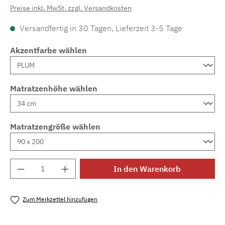
Preise inkl. MwSt. zzgl. Versandkosten
Versandfertig in 30 Tagen, Lieferzeit 3-5 Tage
Akzentfarbe wählen
Matratzenhöhe wählen
Matratzengröße wählen
Produkt Anzahl: Gib den gewünschten Wert e
In den Warenkorb
Zum Merkzettel hinzufügen
Produktnummer:
MLAD.sl.p200.893