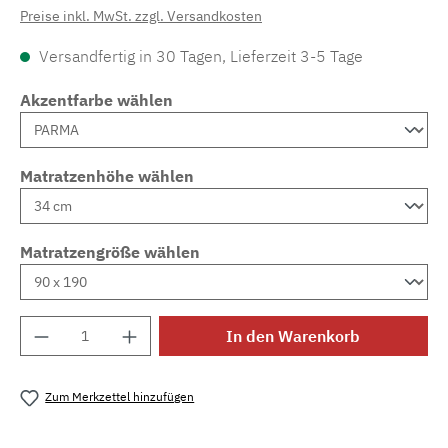
Preise inkl. MwSt. zzgl. Versandkosten
Versandfertig in 30 Tagen, Lieferzeit 3-5 Tage
Akzentfarbe wählen
Matratzenhöhe wählen
Matratzengröße wählen
Produkt Anzahl: Gib den gewünschten Wert e
In den Warenkorb
Zum Merkzettel hinzufügen
Produktnummer:
MLAD.sl.p200.345