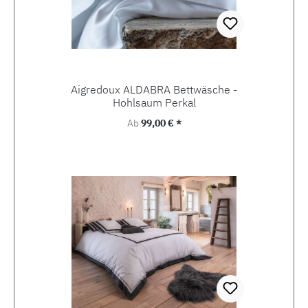
Aigredoux ALDABRA Bettwäsche -
Hohlsaum Perkal
Regulärer Preis:
Ab
99,00 € *