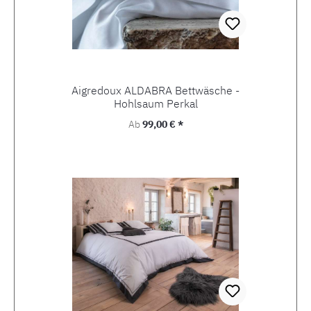
Aigredoux ALDABRA Bettwäsche -
Hohlsaum Perkal
Regulärer Preis:
Ab
99,00 € *