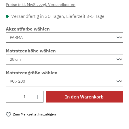
Preise inkl. MwSt. zzgl. Versandkosten
Versandfertig in 30 Tagen, Lieferzeit 3-5 Tage
Akzentfarbe wählen
Matratzenhöhe wählen
Matratzengröße wählen
Produkt Anzahl: Gib den gewünschten Wert e
In den Warenkorb
Zum Merkzettel hinzufügen
Produktnummer:
MLAD.sl.p200.774