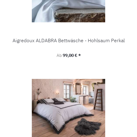
Aigredoux ALDABRA Bettwäsche - Hohlsaum Perkal
Regulärer Preis:
Ab
99,00 € *