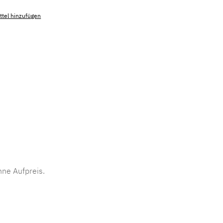
tel hinzufügen
mmer:
MLAD.sl.p200.657
ne Aufpreis.