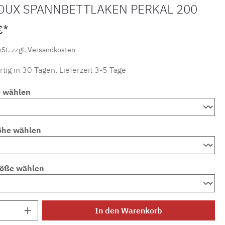
OUX SPANNBETTLAKEN PERKAL 200
€*
wSt. zzgl. Versandkosten
tig in 30 Tagen, Lieferzeit 3-5 Tage
e wählen
öhe wählen
röße wählen
Anzahl: Gib den gewünschten Wert ein ode
In den Warenkorb