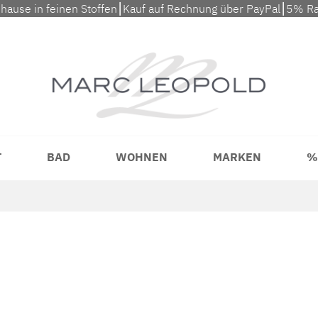
uhause in feinen Stoffen⎮Kauf auf Rechnung über PayPal⎮5% Ra
T
BAD
WOHNEN
MARKEN
%