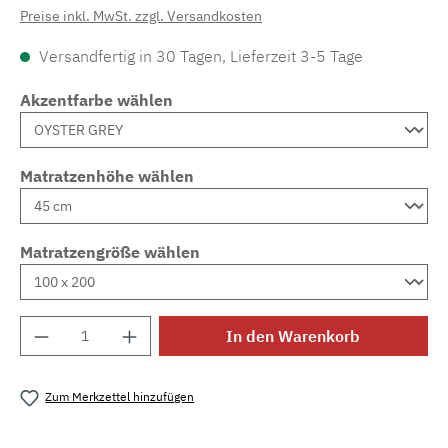
Preise inkl. MwSt. zzgl. Versandkosten
Versandfertig in 30 Tagen, Lieferzeit 3-5 Tage
Akzentfarbe wählen
Matratzenhöhe wählen
Matratzengröße wählen
Produkt Anzahl: Gib den gewünschten Wert e
In den Warenkorb
Zum Merkzettel hinzufügen
Produktnummer:
MLAD.sl.p200.1600