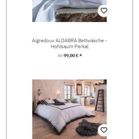
Aigredoux ALDABRA Bettwäsche -
Hohlsaum Perkal
Regulärer Preis:
Ab
99,00 € *