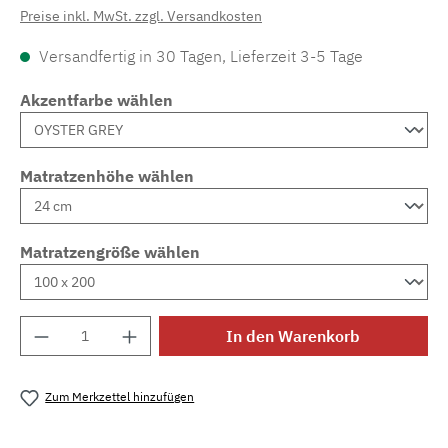
Preise inkl. MwSt. zzgl. Versandkosten
Versandfertig in 30 Tagen, Lieferzeit 3-5 Tage
Akzentfarbe wählen
Matratzenhöhe wählen
Matratzengröße wählen
Produkt Anzahl: Gib den gewünschten Wert e
In den Warenkorb
Zum Merkzettel hinzufügen
Produktnummer:
MLAD.sl.p200.1210