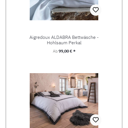
Aigredoux ALDABRA Bettwäsche -
Hohlsaum Perkal
Regulärer Preis:
Ab
99,00 € *