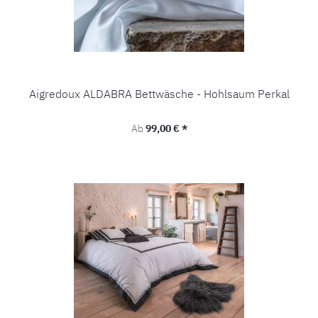
Aigredoux ALDABRA Bettwäsche - Hohlsaum Perkal
Regulärer Preis:
Ab
99,00 € *