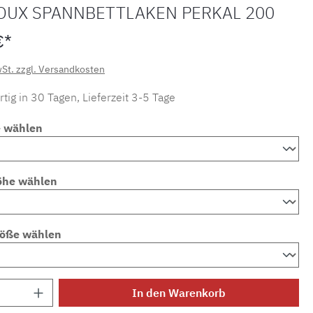
OUX SPANNBETTLAKEN PERKAL 200
€*
wSt. zzgl. Versandkosten
tig in 30 Tagen, Lieferzeit 3-5 Tage
e wählen
öhe wählen
röße wählen
Anzahl: Gib den gewünschten Wert ein ode
In den Warenkorb