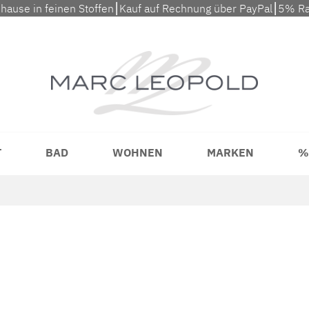
uhause in feinen Stoffen⎮Kauf auf Rechnung über PayPal⎮5% Ra
T
BAD
WOHNEN
MARKEN
%