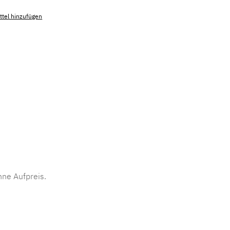
tel hinzufügen
mmer:
MLAD.sl.p200.768
ne Aufpreis.