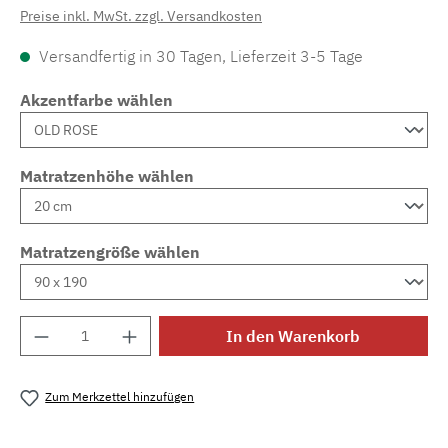
Preise inkl. MwSt. zzgl. Versandkosten
Versandfertig in 30 Tagen, Lieferzeit 3-5 Tage
Akzentfarbe wählen
Matratzenhöhe wählen
Matratzengröße wählen
Produkt Anzahl: Gib den gewünschten Wert e
In den Warenkorb
Zum Merkzettel hinzufügen
Produktnummer:
MLAD.sl.p200.66