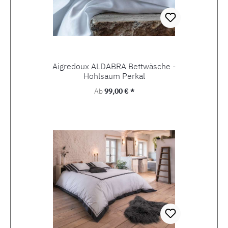
Aigredoux ALDABRA Bettwäsche -
Hohlsaum Perkal
Regulärer Preis:
Ab
99,00 € *