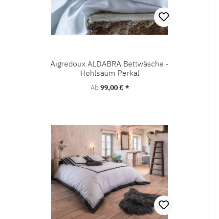
Aigredoux ALDABRA Bettwäsche -
Hohlsaum Perkal
Regulärer Preis:
Ab
99,00 € *