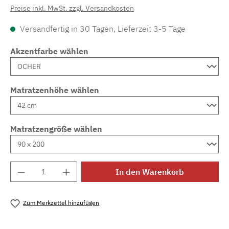
Preise inkl. MwSt. zzgl. Versandkosten
Versandfertig in 30 Tagen, Lieferzeit 3-5 Tage
Akzentfarbe wählen
Matratzenhöhe wählen
Matratzengröße wählen
Produkt Anzahl: Gib den gewünschten Wert e
In den Warenkorb
Zum Merkzettel hinzufügen
Produktnummer:
MLAD.sl.p200.1052