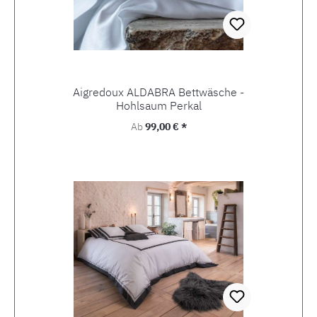
Aigredoux ALDABRA Bettwäsche -
Hohlsaum Perkal
Regulärer Preis:
Ab
99,00 € *