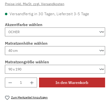
Preise inkl. MwSt. zzgl. Versandkosten
Versandfertig in 30 Tagen, Lieferzeit 3-5 Tage
Akzentfarbe wählen
Matratzenhöhe wählen
Matratzengröße wählen
Produkt Anzahl: Gib den gewünschten Wert e
In den Warenkorb
Zum Merkzettel hinzufügen
Produktnummer:
MLAD.sl.p200.467