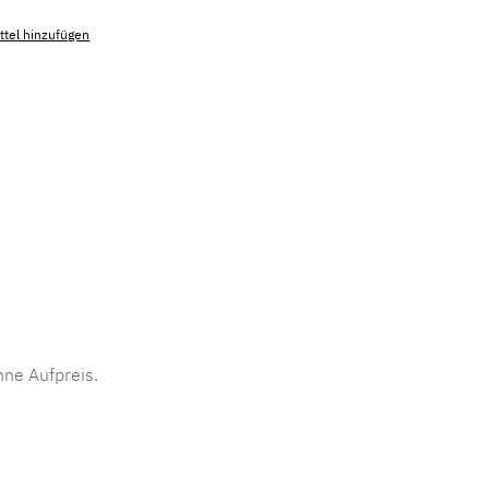
tel hinzufügen
mmer:
MLAD.sl.p200.389
ne Aufpreis.