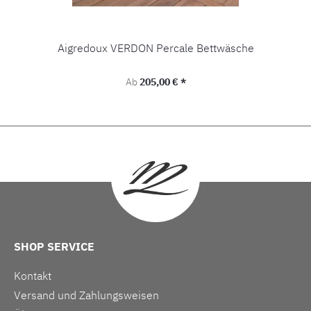
Aigredoux VERDON Percale Bettwäsche
Regulärer Preis:
Ab
205,00 € *
SHOP SERVICE
Kontakt
Versand und Zahlungsweisen