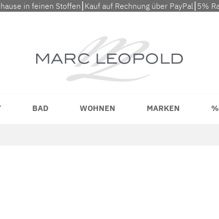
uhause in feinen Stoffen⎮Kauf auf Rechnung über PayPal⎮5% Ra
T
BAD
WOHNEN
MARKEN
%