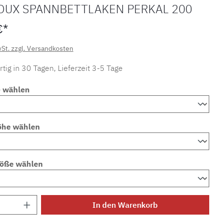
OUX SPANNBETTLAKEN PERKAL 200
€*
wSt. zzgl. Versandkosten
tig in 30 Tagen, Lieferzeit 3-5 Tage
e wählen
öhe wählen
röße wählen
Anzahl: Gib den gewünschten Wert ein ode
In den Warenkorb