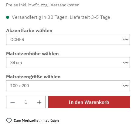
Preise inkl. MwSt. zzgl. Versandkosten
Versandfertig in 30 Tagen, Lieferzeit 3-5 Tage
Akzentfarbe wählen
Matratzenhöhe wählen
Matratzengröße wählen
Produkt Anzahl: Gib den gewünschten Wert e
In den Warenkorb
Zum Merkzettel hinzufügen
Produktnummer:
MLAD.sl.p200.1442