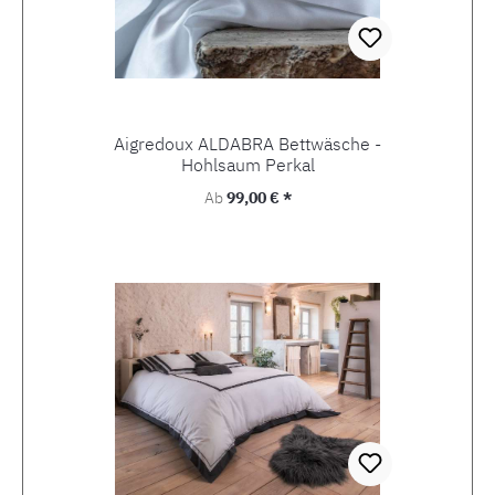
Aigredoux ALDABRA Bettwäsche -
Hohlsaum Perkal
Regulärer Preis:
Ab
99,00 € *