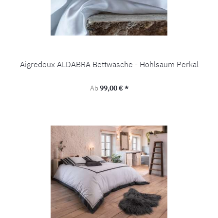
Aigredoux ALDABRA Bettwäsche - Hohlsaum Perkal
Regulärer Preis:
Ab
99,00 € *