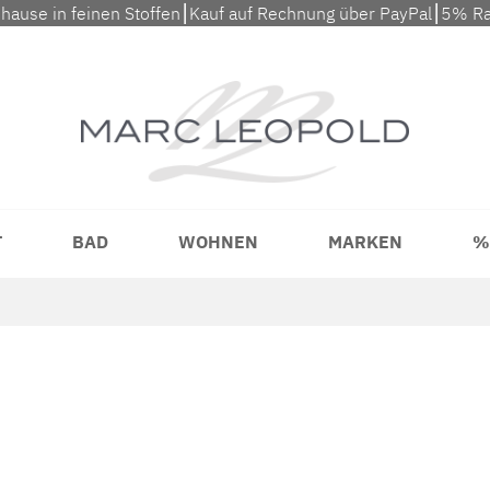
uhause in feinen Stoffen⎮Kauf auf Rechnung über PayPal⎮5% Ra
T
BAD
WOHNEN
MARKEN
%