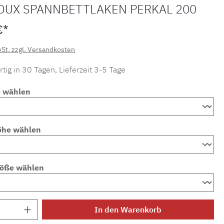
OUX SPANNBETTLAKEN PERKAL 200
€*
wSt. zzgl. Versandkosten
tig in 30 Tagen, Lieferzeit 3-5 Tage
e wählen
öhe wählen
röße wählen
Anzahl: Gib den gewünschten Wert ein ode
In den Warenkorb