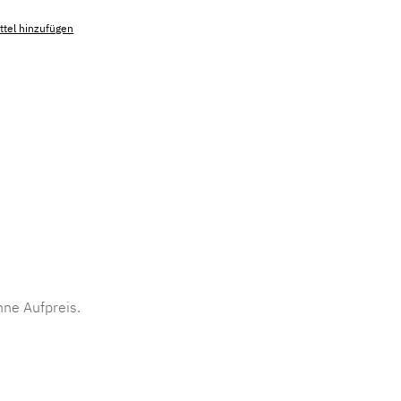
tel hinzufügen
mmer:
MLAD.sl.p200.870
ne Aufpreis.