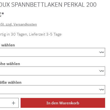
OUX SPANNBETTLAKEN PERKAL 200
€*
wSt. zzgl. Versandkosten
tig in 30 Tagen, Lieferzeit 3-5 Tage
e wählen
öhe wählen
röße wählen
Anzahl: Gib den gewünschten Wert ein ode
In den Warenkorb