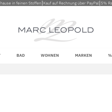
uhause in feinen Stoffen⎮Kauf auf Rechnung über PayPal⎮5% Ra
T
BAD
WOHNEN
MARKEN
%