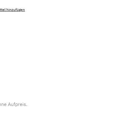
tel hinzufügen
mmer:
MLAD.sl.p200.168
ne Aufpreis.