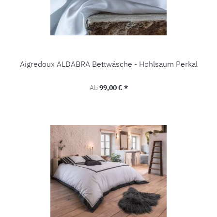
Aigredoux ALDABRA Bettwäsche - Hohlsaum Perkal
Regulärer Preis:
Ab
99,00 € *