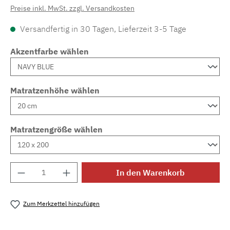
Preise inkl. MwSt. zzgl. Versandkosten
Versandfertig in 30 Tagen, Lieferzeit 3-5 Tage
Akzentfarbe wählen
Matratzenhöhe wählen
Matratzengröße wählen
Produkt Anzahl: Gib den gewünschten Wert e
In den Warenkorb
Zum Merkzettel hinzufügen
Produktnummer:
MLAD.sl.p200.1689