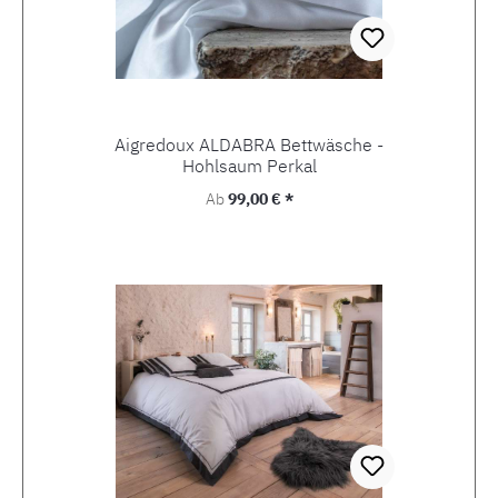
Aigredoux ALDABRA Bettwäsche -
Hohlsaum Perkal
Regulärer Preis:
Ab
99,00 € *