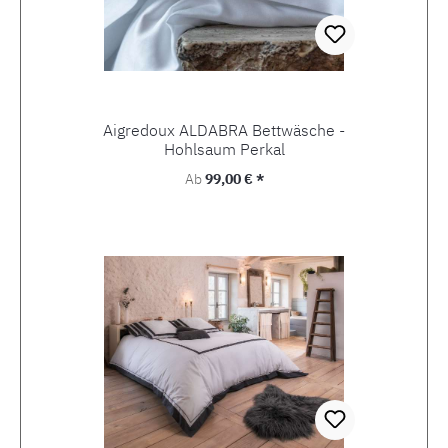
Aigredoux ALDABRA Bettwäsche -
Hohlsaum Perkal
Regulärer Preis:
Ab
99,00 € *