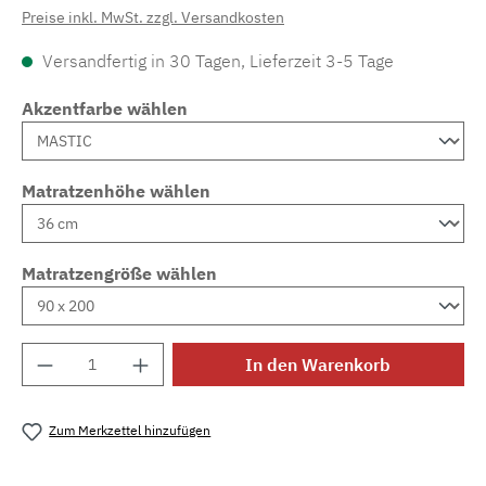
Preise inkl. MwSt. zzgl. Versandkosten
Versandfertig in 30 Tagen, Lieferzeit 3-5 Tage
Akzentfarbe wählen
Matratzenhöhe wählen
Matratzengröße wählen
Produkt Anzahl: Gib den gewünschten Wert e
In den Warenkorb
Zum Merkzettel hinzufügen
Produktnummer:
MLAD.sl.p200.921