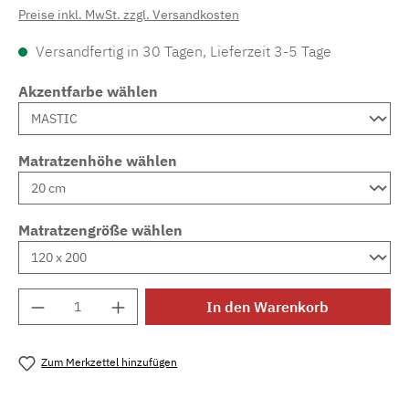
Preise inkl. MwSt. zzgl. Versandkosten
Versandfertig in 30 Tagen, Lieferzeit 3-5 Tage
Akzentfarbe wählen
Matratzenhöhe wählen
Matratzengröße wählen
Produkt Anzahl: Gib den gewünschten Wert e
In den Warenkorb
Zum Merkzettel hinzufügen
Produktnummer:
MLAD.sl.p200.1701