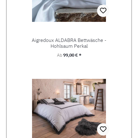
Aigredoux ALDABRA Bettwäsche -
Hohlsaum Perkal
Regulärer Preis:
Ab
99,00 € *