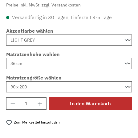
Preise inkl. MwSt. zzgl. Versandkosten
Versandfertig in 30 Tagen, Lieferzeit 3-5 Tage
Akzentfarbe wählen
Matratzenhöhe wählen
Matratzengröße wählen
Produkt Anzahl: Gib den gewünschten Wert e
In den Warenkorb
Zum Merkzettel hinzufügen
Produktnummer:
MLAD.sl.p200.899