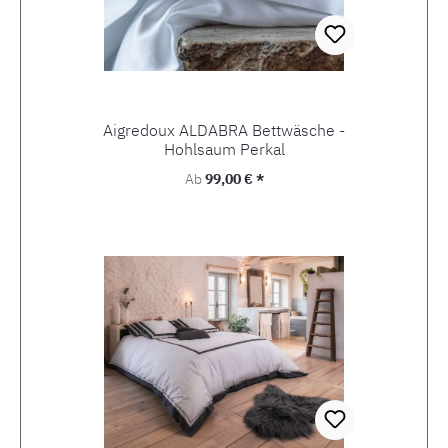
Aigredoux ALDABRA Bettwäsche -
Hohlsaum Perkal
Regulärer Preis:
Ab
99,00 € *