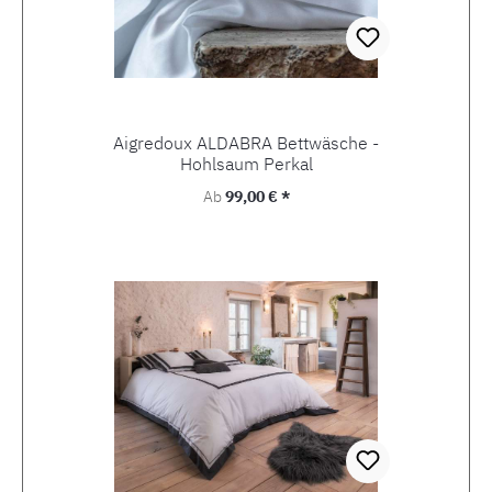
Aigredoux ALDABRA Bettwäsche -
Hohlsaum Perkal
Regulärer Preis:
Ab
99,00 € *