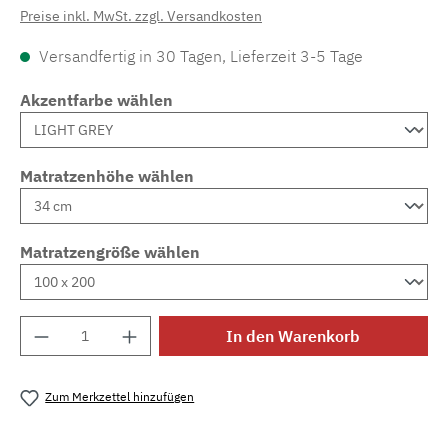
Preise inkl. MwSt. zzgl. Versandkosten
Versandfertig in 30 Tagen, Lieferzeit 3-5 Tage
Akzentfarbe wählen
Matratzenhöhe wählen
Matratzengröße wählen
Produkt Anzahl: Gib den gewünschten Wert e
In den Warenkorb
Zum Merkzettel hinzufügen
Produktnummer:
MLAD.sl.p200.1406