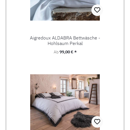
Aigredoux ALDABRA Bettwäsche -
Hohlsaum Perkal
Regulärer Preis:
Ab
99,00 € *