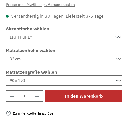
Preise inkl. MwSt. zzgl. Versandkosten
Versandfertig in 30 Tagen, Lieferzeit 3-5 Tage
Akzentfarbe wählen
Matratzenhöhe wählen
Matratzengröße wählen
Produkt Anzahl: Gib den gewünschten Wert e
In den Warenkorb
Zum Merkzettel hinzufügen
Produktnummer:
MLAD.sl.p200.275